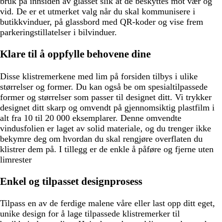
bruk på innsiden av glasset slik at de beskyttes mot vær og
vid. De er et utmerket valg når du skal kommunisere i
butikkvinduer, på glassbord med QR-koder og vise frem
parkeringstillatelser i bilvinduer.
Klare til å oppfylle behovene dine
Disse klistremerkene med lim på forsiden tilbys i ulike
størrelser og former. Du kan også be om spesialtilpassede
former og størrelser som passer til designet ditt. Vi trykker
designet ditt skarp og omvendt på gjennomsiktig plastfilm i
alt fra 10 til 20 000 eksemplarer. Denne omvendte
vindusfolien er laget av solid materiale, og du trenger ikke
bekymre deg om hvordan du skal rengjøre overflaten du
klistrer dem på. I tillegg er de enkle å påføre og fjerne uten
limrester
Enkel og tilpasset designprosess
Tilpass en av de ferdige malene våre eller last opp ditt eget,
unike design for å lage tilpassede klistremerker til