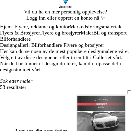
Lysbilde
Vil du ha en mer personlig opplevelse?
1
Logg inn eller opprett en konto nå
✨
av
Hjem
Flyere, reklame og kontor
Markedsføringsmateriale
1
...
Flyers & Brosjyrer
Flyere og brosjyrer
Maler
Bil og transport
Bilforhandlere
Designgalleri: Bilforhandlere Flyere og brosjyrer
Her kan du se noen av de mest populære designmalene våre.
Velg ett av disse designene, eller ta en titt i Galleriet vårt.
Når du har funnet et design du liker, kan du tilpasse det i
designstudioet vårt.
Søk etter maler
53 resultater
Filtre