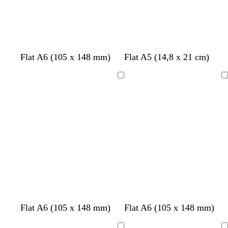
m
g
l
Flat A6 (105 x 148 mm)
Flat A5 (14,8 x 21 cm)
ø
r
y
r
å
s
Laster
Laster
k
g
inn
inn
g
r
r
å
å
s
s
s
Flat A6 (105 x 148 mm)
Flat A6 (105 x 148 mm)
v
v
k