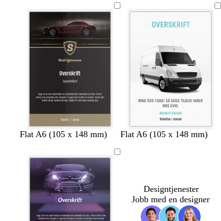
t
e
b
l
å
s
s
m
m
Flat A6 (105 x 148 mm)
Flat A6 (105 x 148 mm)
v
v
ø
ø
a
a
r
r
r
r
k
k
t
t
e
g
b
r
Designtjenester
r
å
Jobb med en designer
u
n