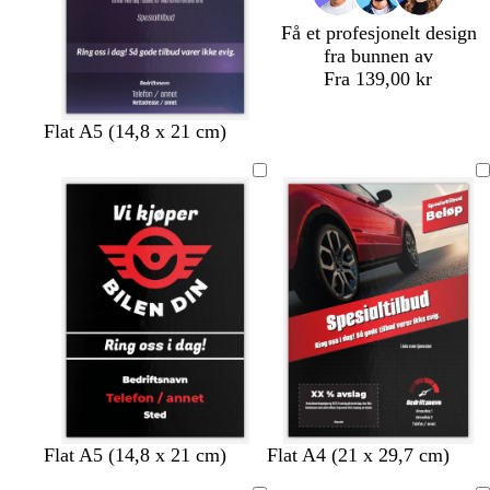
Få et profesjonelt design
fra bunnen av
Fra 139,00 kr
Flat A5 (14,8 x 21 cm)
s
h
m
r
s
s
s
s
s
Flat A5 (14,8 x 21 cm)
Flat A4 (21 x 29,7 cm)
v
v
ø
ø
v
v
v
v
v