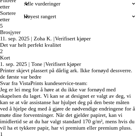
søkeord
Filtrere
etter
Sortere
etter
5
Brosjyrer
11. sep. 2025
|
Zoha K.
|
Verifisert kjøper
Det var helt perfekt kvalitet
2
Kort
1. sep. 2025
|
Tone
|
Verifisert kjøper
Printer skjevt plassert på dårlig ark. Ikke fornøyd dessverre.
de første var bedre
Svar fra VistaPrints kundeservice-team:
Jeg er lei meg for å høre at du ikke var fornøyd med
skapelsen du laget. Vi kan se at designet er valgt av deg, vi
kan se at vår assistanse har hjulpet deg på den beste måten
ved å hjelpe deg med å gjøre de nødvendige endringene for å
møte dine forventninger. Når det gjelder papiret, kan vi
imidlertid se at du har valgt standard 170 g/m², mens hvis du
vil ha et tykkere papir, har vi premium eller premium pluss.
1