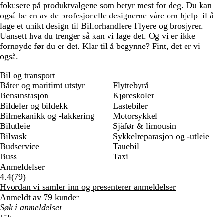
fokusere på produktvalgene som betyr mest for deg. Du kan
også be en av de profesjonelle designerne våre om hjelp til å
lage et unikt design til Bilforhandlere Flyere og brosjyrer.
Uansett hva du trenger så kan vi lage det. Og vi er ikke
fornøyde før du er det. Klar til å begynne? Fint, det er vi
også.
Bil og transport
Båter og maritimt utstyr
Flyttebyrå
Bensinstasjon
Kjøreskoler
Bildeler og bildekk
Lastebiler
Bilmekanikk og -lakkering
Motorsykkel
Bilutleie
Sjåfør & limousin
Bilvask
Sykkelreparasjon og -utleie
Budservice
Tauebil
Buss
Taxi
Anmeldelser
79
4.4
(
79
)
anmeldelser
Hvordan vi samler inn og presenterer anmeldelser
Anmeldt av 79 kunder
Mine