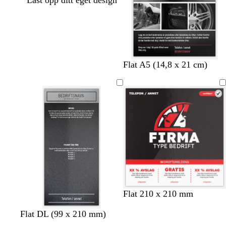
Last opp ditt eget design
s
s
s
Flat A5 (14,8 x 21 cm)
v
v
v
a
a
a
r
r
r
t
t
t
s
m
g
Flat 210 x 210 mm
v
ø
u
Flat DL (99 x 210 mm)
a
r
l
r
k
l