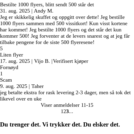
Bestilte 1000 flyers, blitt sendt 500 står det
31. aug. 2025
|
Andy M.
Jeg er skikkelig skuffet og oppgitt over dette! Jeg bestille
1000 flyers sammen med 500 vissitkort! Kun visst kortene
har kommet! Jeg bestilte 1000 flyers og det står det kun
kommer 500! Jeg forventer at de levers snarest og at jeg får
tilbake pengene for de siste 500 flyeresene!
5
Liten flyer
17. aug. 2025
|
Vijo B.
|
Verifisert kjøper
Fornøyd
1
Scam
9. aug. 2025
|
Taher
jeg betalte ekstra for rask levering 2-3 dager, men så tok det
likevel over en uke
Viser anmeldelser
11-15
1
2
3
Gå
Gå
Gå
til
til
til
Du trenger det. Vi trykker det. Du elsker det.
side
side
side