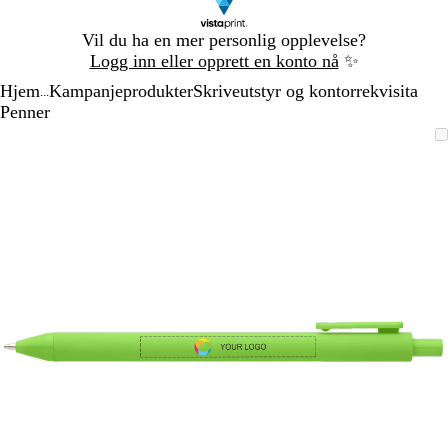
Lysbilde
Vil du ha en mer personlig opplevelse?
1
Logg inn eller opprett en konto nå
✨
av
Hjem
Kampanjeprodukter
Skriveutstyr og kontorrekvisita
1
...
Penner
Lysbilde
Bilde
Zoomet
Bruk
Klikk
1
som
til
tastene
for
av
kan
minimum
pluss
å
1
zoomes
og
utvide
minus
for
å
zoome
og
piltastene
for
å
panorere