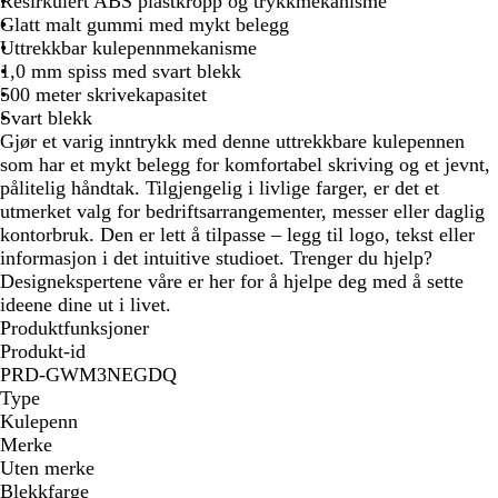
Resirkulert ABS plastkropp og trykkmekanisme
n
e
s
s
r
Glatt malt gummi med mykt belegg
e
b
g
j
ø
Uttrekkbar kulepennmekanisme
b
l
r
e
n
1,0 mm spiss med svart blekk
l
å
ø
n
500 meter skrivekapasitet
å
n
Svart blekk
n
Gjør et varig inntrykk med denne uttrekkbare kulepennen
som har et mykt belegg for komfortabel skriving og et jevnt,
pålitelig håndtak. Tilgjengelig i livlige farger, er det et
utmerket valg for bedriftsarrangementer, messer eller daglig
kontorbruk. Den er lett å tilpasse – legg til logo, tekst eller
informasjon i det intuitive studioet. Trenger du hjelp?
Designekspertene våre er her for å hjelpe deg med å sette
ideene dine ut i livet.
Produktfunksjoner
Produkt-id
PRD-GWM3NEGDQ
Type
Kulepenn
Merke
Uten merke
Blekkfarge