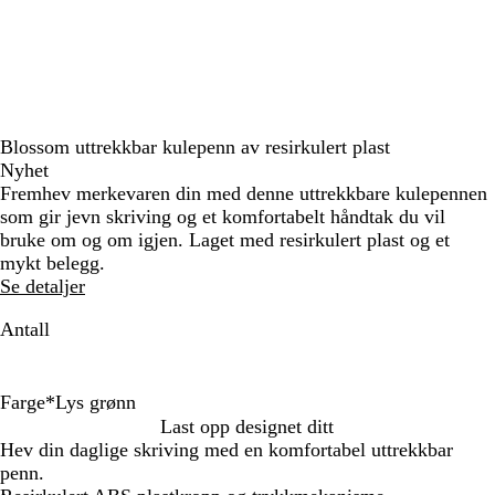
Blossom uttrekkbar kulepenn av resirkulert plast
Nyhet
Fremhev merkevaren din med denne uttrekkbare kulepennen
som gir jevn skriving og et komfortabelt håndtak du vil
bruke om og om igjen. Laget med resirkulert plast og et
mykt belegg.
Se detaljer
Antall
Farge
*
Lys grønn
G
M
K
S
S
R
D
R
O
S
L
Last opp designet ditt
u
a
o
a
k
o
u
ø
r
o
y
Hev din daglige skriving med en komfortabel uttrekkbar
l
r
n
g
o
s
n
d
a
r
s
penn.
i
g
e
g
a
e
n
t
g