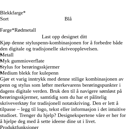
Blekkfarge
*
Sort
Blå
Farge
*
Rødmetall
S
G
R
R
B
Last opp designet ditt
ø
u
ø
o
r
Kjøp denne styluspenn-kombinasjonen for å forbedre både
l
l
d
s
o
den digitale og tradisjonelle skriveopplevelsen.
v
l
m
e
n
Metall
e
g
s
Myk gummioverflate
t
u
e
Stylus for berøringsskjermer
a
l
Medium blekk for kulepenn
l
l
Gjør et varig inntrykk med denne stilige kombinasjonen av
l
f
penn og stylus som løfter merkevarens berøringspunkter i
a
dagens digitale verden. Bruk den til å navigere sømløst på
r
berøringsskjermer, samtidig som du har et pålitelig
g
skriveverktøy for tradisjonell notatskriving. Den er lett å
e
tilpasse – legg til logo, tekst eller informasjon i det intuitive
t
studioet. Trenger du hjelp? Designekspertene våre er her for
å hjelpe deg med å sette ideene dine ut i livet.
Produktfunksjoner