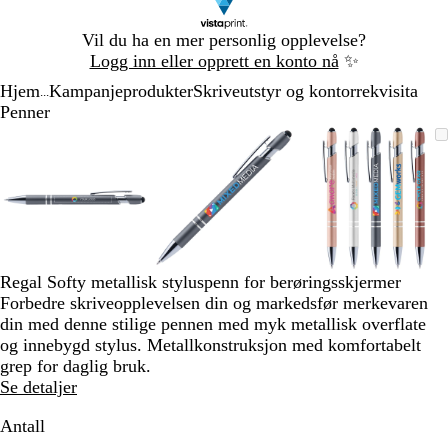
Lysbilde
Vil du ha en mer personlig opplevelse?
1
Logg inn eller opprett en konto nå
✨
av
Hjem
Kampanjeprodukter
Skriveutstyr og kontorrekvisita
1
...
Penner
Lysbilde
Bilde
Zoomet
Bruk
Klikk
Bilde
Zoomet
Bruk
Klikk
Bilde
Zoomet
Bruk
Klikk
1
som
til
tastene
for
som
til
tastene
for
som
til
tastene
for
av
kan
minimum
pluss
å
kan
minimum
pluss
å
kan
minimum
pluss
å
3
zoomes
og
utvide
zoomes
og
utvide
zoomes
og
utvide
minus
minus
minus
for
for
for
å
å
å
zoome
zoome
zoome
Regal Softy metallisk styluspenn for berøringsskjermer
og
og
og
Forbedre skriveopplevelsen din og markedsfør merkevaren
piltastene
piltastene
piltastene
din med denne stilige pennen med myk metallisk overflate
for
for
for
og innebygd stylus. Metallkonstruksjon med komfortabelt
å
å
å
grep for daglig bruk.
panorere
panorere
panorere
Se detaljer
Antall