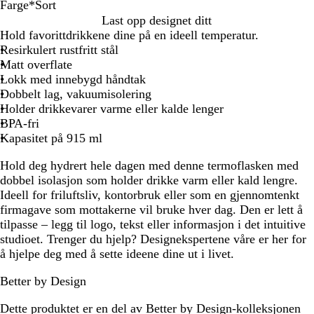
Farge
*
Sort
S
M
H
G
B
Last opp designet ditt
o
a
v
r
l
Hold favorittdrikkene dine på en ideell temperatur.
r
r
i
ø
å
Resirkulert rustfritt stål
t
i
t
n
g
Matt overflate
n
n
r
Lokk med innebygd håndtak
e
ø
Dobbelt lag, vakuumisolering
b
n
Holder drikkevarer varme eller kalde lenger
l
n
BPA-fri
å
Kapasitet på 915 ml
Hold deg hydrert hele dagen med denne termoflasken med
dobbel isolasjon som holder drikke varm eller kald lengre.
Ideell for friluftsliv, kontorbruk eller som en gjennomtenkt
firmagave som mottakerne vil bruke hver dag. Den er lett å
tilpasse – legg til logo, tekst eller informasjon i det intuitive
studioet. Trenger du hjelp? Designekspertene våre er her for
å hjelpe deg med å sette ideene dine ut i livet.
Better by Design
Dette produktet er en del av Better by Design-kolleksjonen