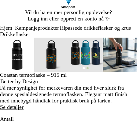
Lysbilde
Vil du ha en mer personlig opplevelse?
1
Logg inn eller opprett en konto nå
✨
av
Hjem
Kampanjeprodukter
Tilpassede drikkeflasker og krus
1
...
Drikkeflasker
Lysbilde
Bilde
Zoomet
Bruk
Klikk
Bilde
Zoomet
Bruk
Klikk
Bilde
Zoomet
Bruk
Klikk
Bilde
Zoomet
Bruk
Klikk
1
som
til
tastene
for
som
til
tastene
for
som
til
tastene
for
som
til
tastene
for
av
kan
minimum
pluss
å
kan
minimum
pluss
å
kan
minimum
pluss
å
kan
minim
pluss
å
4
zoomes
og
utvide
zoomes
og
utvide
zoomes
og
utvide
zoomes
og
utvide
minus
minus
minus
minus
for
for
for
for
Coastan termoflaske – 915 ml
å
å
å
å
Better by Design
zoome
zoome
zoome
zoome
Få mer synlighet for merkevaren din med hver slurk fra
og
og
og
og
denne spesialdesignede termoflasken. Elegant matt finish
piltastene
piltastene
piltastene
piltaste
med innebygd håndtak for praktisk bruk på farten.
for
for
for
for
Se detaljer
å
å
å
å
panorere
panorere
panorere
panorer
Antall