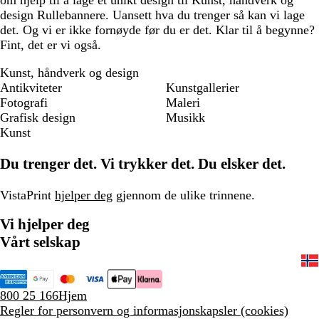
om hjelp til å lage et unikt design til Kunst, håndverk og
design Rullebannere. Uansett hva du trenger så kan vi lage
det. Og vi er ikke fornøyde før du er det. Klar til å begynne?
Fint, det er vi også.
Kunst, håndverk og design
Antikviteter
Kunstgallerier
Fotografi
Maleri
Grafisk design
Musikk
Kunst
Du trenger det. Vi trykker det. Du elsker det.
VistaPrint
hjelper deg
gjennom de ulike trinnene.
Vi hjelper deg
Vårt selskap
800 25 166
Hjem
Regler for personvern og informasjonskapsler (cookies)