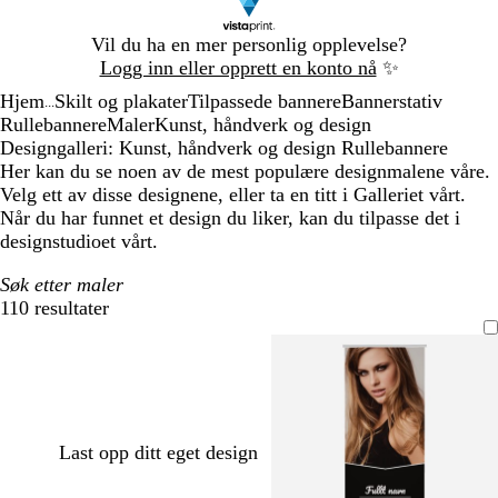
Lysbilde
Vil du ha en mer personlig opplevelse?
1
Logg inn eller opprett en konto nå
✨
av
Hjem
Skilt og plakater
Tilpassede bannere
Bannerstativ
1
...
Rullebannere
Maler
Kunst, håndverk og design
Designgalleri: Kunst, håndverk og design Rullebannere
Her kan du se noen av de mest populære designmalene våre.
Velg ett av disse designene, eller ta en titt i Galleriet vårt.
Når du har funnet et design du liker, kan du tilpasse det i
designstudioet vårt.
Søk etter maler
110 resultater
Filtre
Last opp ditt eget design