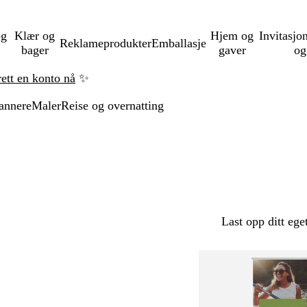
og
Klær og
Hjem og
Invitasjo
Reklameprodukter
Emballasje
bager
gaver
og
rett en konto nå
✨
annere
Maler
Reise og overnatting
Last opp ditt ege