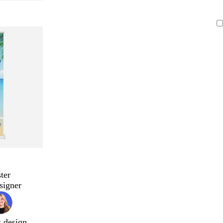
ter
signer
t design