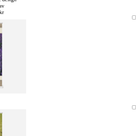
av
kr