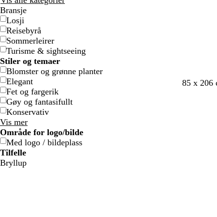
Vis alle kategorier
j
j
a
a
Bransje
e
e
r
r
Losji
g
g
Reisebyrå
e
e
Sommerleirer
Turisme & sightseeing
Stiler og temaer
Blomster og grønne planter
Elegant
85 x 206 
Fet og fargerik
Gøy og fantasifullt
Konservativ
Vis mer
Område for logo/bilde
Med logo / bildeplass
Tilfelle
Bryllup