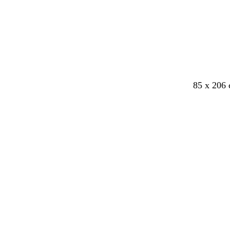
85 x 206 
Laster
inn