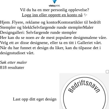
Lysbilde
Vil du ha en mer personlig opplevelse?
1
Logg inn eller opprett en konto nå
✨
av
Hjem
Flyere, reklame og kontor
Kontorartikler til bedrift
1
...
Stempler og blekk
Selvfargende runde stempler
Maler
Designgalleri: Selvfargende runde stempler
Her kan du se noen av de mest populære designmalene våre.
Velg ett av disse designene, eller ta en titt i Galleriet vårt.
Når du har funnet et design du liker, kan du tilpasse det i
designstudioet vårt.
Søk etter maler
818 resultater
Filtre
Last opp ditt eget design