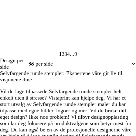
1
2
3
4
9
Side
Side
Side
Side
Side
Design per
1
2
3
4
9
side
Selvfargende runde stempler: Ekspertene våre gir liv til
visjonene dine.
Vil du lage tilpassede Selvfargende runde stempler helt
enkelt uten å stresse? Vistaprint kan hjelpe deg. Vi har et
stort utvalg av Selvfargende runde stempler maler du kan
tilpasse med egne bilder, logoer og mer. Vil du bruke ditt
eget design? Ikke noe problem! Vi tilbyr designopplasting
som lar deg fokusere på produktvalgene som betyr mest for
deg. Du kan også be en av de profesjonelle designerne våre