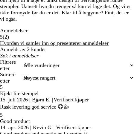
om hjelp til å lage et unikt design til Selvfargende runde
stempler. Uansett hva du trenger så kan vi lage det. Og vi er
ikke fornøyde før du er det. Klar til å begynne? Fint, det er
vi også.
Anmeldelser
2
5
(
2
)
anmeldelser
Hvordan vi samler inn og presenterer anmeldelser
Anmeldt av 2 kunder
Mine
søkeord
Filtrere
etter
Sortere
etter
5
Kjekt lite stempel
15. juli 2026
|
Bjørn E.
|
Verifisert kjøper
Rask levering god service 😊👍
5
Good product
14. apr. 2026
|
Kevin G.
|
Verifisert kjøper
Good product and exactly as I wanted it.