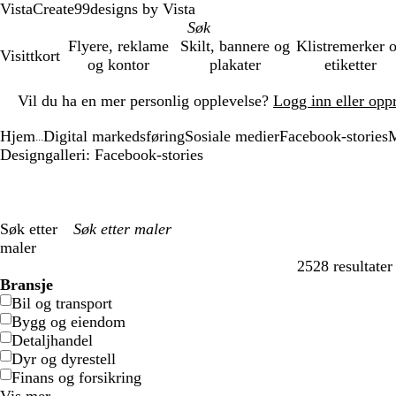
VistaCreate
99designs by Vista
Flyere, reklame
Skilt, bannere og
Klistremerker 
Visittkort
og kontor
plakater
etiketter
Lysbilde
Vil du ha en mer personlig opplevelse?
Logg inn eller opp
1
av
Hjem
Digital markedsføring
Sosiale medier
Facebook-stories
M
1
...
Designgalleri: Facebook-stories
Søk etter
maler
2528 resultater
Filtre
Bransje
Bil og transport
Bygg og eiendom
Detaljhandel
Dyr og dyrestell
Finans og forsikring