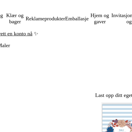
og
Klær og
Hjem og
Invitasjo
Reklameprodukter
Emballasje
bager
gaver
og
rett en konto nå
✨
aler
Last opp ditt ege