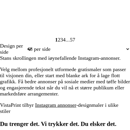
1
2
3
4
57
Side
Side
Side
Side
Side
Design per
1
2
3
4
57
side
Stans skrollingen med iøynefallende Instagram-annonser.
Velg mellom profesjonelt utformede gratismaler som passer
til visjonen din, eller start med blanke ark for å lage flott
grafikk. Få bedre annonser på sosiale medier med tøffe bilder
og engasjerende tekst når du vil nå et større publikum eller
markedsføre arrangementer.
VistaPrint tilbyr
Instagram annonser
-designmaler i ulike
stiler
Du trenger det. Vi trykker det. Du elsker det.