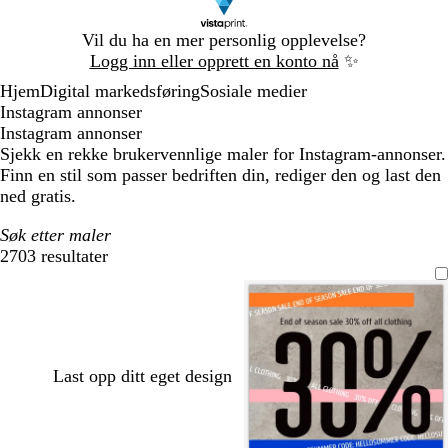
Lysbilde
Vil du ha en mer personlig opplevelse?
1
Logg inn eller opprett en konto nå
✨
av
Hjem
Digital markedsføring
Sosiale medier
1
Instagram annonser
Instagram annonser
Sjekk en rekke brukervennlige maler for Instagram-annonser.
Finn en stil som passer bedriften din, rediger den og last den
ned gratis.
Søk etter maler
2703 resultater
Filtre
Last opp ditt eget design