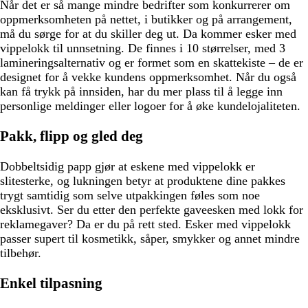
Når det er så mange mindre bedrifter som konkurrerer om
oppmerksomheten på nettet, i butikker og på arrangement,
må du sørge for at du skiller deg ut. Da kommer esker med
vippelokk til unnsetning. De finnes i 10 størrelser, med 3
lamineringsalternativ og er formet som en skattekiste – de er
designet for å vekke kundens oppmerksomhet. Når du også
kan få trykk på innsiden, har du mer plass til å legge inn
personlige meldinger eller logoer for å øke kundelojaliteten.
Pakk, flipp og gled deg
Dobbeltsidig papp gjør at eskene med vippelokk er
slitesterke, og lukningen betyr at produktene dine pakkes
trygt samtidig som selve utpakkingen føles som noe
eksklusivt. Ser du etter den perfekte gaveesken med lokk for
reklamegaver? Da er du på rett sted. Esker med vippelokk
passer supert til kosmetikk, såper, smykker og annet mindre
tilbehør.
Enkel tilpasning