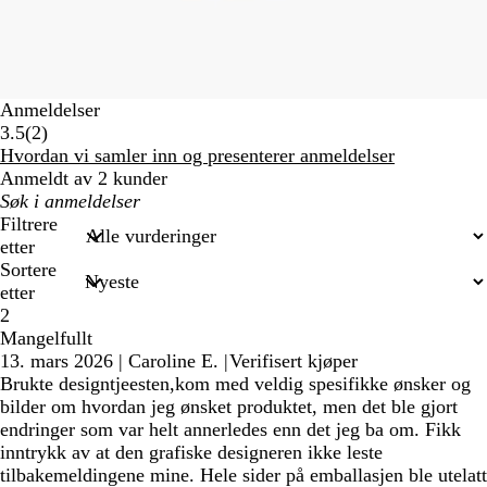
Anmeldelser
2
3.5
(
2
)
anmeldelser
Hvordan vi samler inn og presenterer anmeldelser
Anmeldt av 2 kunder
Mine
søkeord
Filtrere
etter
Sortere
etter
2
Mangelfullt
13. mars 2026
|
Caroline E.
|
Verifisert kjøper
Brukte designtjeesten,kom med veldig spesifikke ønsker og
bilder om hvordan jeg ønsket produktet, men det ble gjort
endringer som var helt annerledes enn det jeg ba om. Fikk
inntrykk av at den grafiske designeren ikke leste
tilbakemeldingene mine. Hele sider på emballasjen ble utelatt