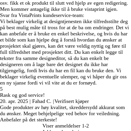
osv. fikk et ok produkt til slutt ved hjelp av egen redigering.
Men kommer antagelig ikke til å bruke vistaprint igjen.
Svar fra VistaPrints kundeservice-team:
Vi beklager virkelig at designtjenesten ikke tilfredsstilte deg
på best mulig måte til tross for at de ba om endringer. Det vi
kan anbefale er å bruke en enkel beskrivelse, og hvis du har
et bilde som kan hjelpe deg å forstå hvordan du ønsker at
prosjektet skal gjøres, kan det være veldig nyttig og føre til
full tilfredshet med prosjektet ditt. Du kan enkelt legge til
tekster fra samme designeditor, så du kan enkelt be
designeren om å lage bare det designet du ikke har
tilgjengelig, fordi hvis du har en fil kan du bruke den. Vi
beklager virkelig eventuelle ulemper, og vi håper du gir oss
en ny sjanse fordi vi vil vite at du er fornøyd.
5
Rask og god service!
20. apr. 2025
|
Fahad C.
|
Verifisert kjøper
Gode produkter av høy kvalitet, skreddersydd akkurat som
du ønsker. Meget behjelpelige ved behov for veiledning.
Anbefaler på det sterkeste!
Viser anmeldelser
1-2