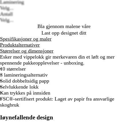
options
Laminering
Velg...
Antall
Velg...
Bla gjennom malene våre
Last opp designet ditt
Spesifikasjoner og maler
Produktalternativer
Størrelser og dimensjoner
Esker med vippelokk gir merkevaren din et løft og mer
spennende pakkeopplevelser - unboxing.
10 størrelser
3 lamineringsalternativ
Solid dobbeltsidig papp
Selvlukkende lokk
Kan trykkes på innsiden
FSC®-sertifisert produkt: Laget av papir fra ansvarlige
skogbruk
Iøynefallende design