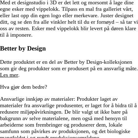
Med et designstudio i 3D er det lett og morsomt å lage dine
egne esker med vippelokk. Tilpass en mal fra galleriet vårt,
eller last opp din egen logo eller merkevare. Juster designet
ditt, og se den fra alle vinkler helt til du er fornøyd – så tar vi
oss av resten. Esker med vippelokk blir levert på døren klare
til å imponere.
Better by Design
Dette produktet er en del av Better by Design-kolleksjonen
som gir deg produkter som er produsert på en ansvarlig måte.
Les mer
.
Hva gjør dem bedre?
Ansvarlige innkjøp av materialer:
Produkter laget av
materialer fra ansvarlige produsenter, er laget for å bidra til å
redusere miljøpåvirkningen. De blir valgt ut ikke bare på
bakgrunn av selve materialene, men også med hensyn til
arbeiderne som frembringer og produserer dem, lokale
samfunn som påvirkes av produksjonen, og det biologiske
mangfoldet i og rundt produksjonsområdene.