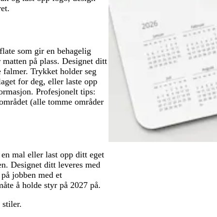
et.
late som gir en behagelig
matten på plass. Designet ditt
e falmer. Trykket holder seg
aget for deg, eller laste opp
ormasjon. Profesjonelt tips:
kkområdet (alle tomme områder
n mal eller last opp ditt eget
sten. Designet ditt leveres med
ra på jobben med et
åte å holde styr på 2027 på.
 stiler.