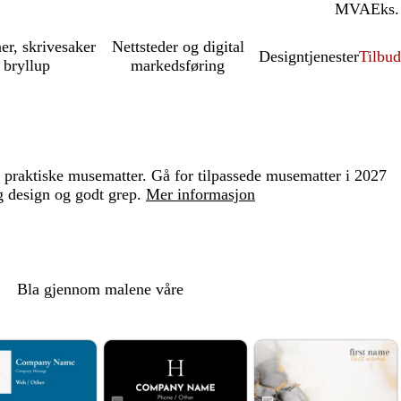
MVA
Inkl.
Eks.
ner, skrivesaker
Nettsteder og digital
Designtjenester
Tilbud
 bryllup
markedsføring
 praktiske musematter. Gå for tilpassede musematter i 2027
g design og godt grep.
Mer informasjon
Bla gjennom malene våre