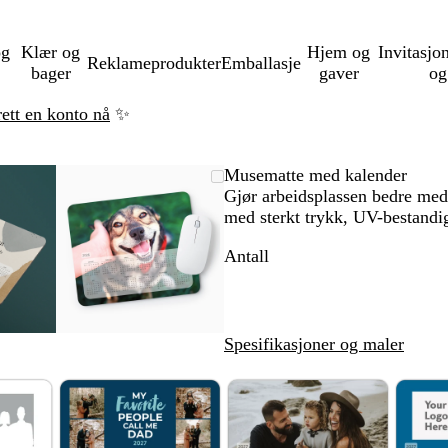
og
Klær og
Hjem og
Invitasjo
Reklameprodukter
Emballasje
bager
gaver
og
rett en konto nå
✨
de
met
k
kk
Bilde
Zoomet
Bruk
Klikk
Musematte med kalender
m
ene
som
til
tastene
for
Gjør arbeidsplassen bedre med
nimum
ss
kan
minimum
pluss
å
med sterkt trykk, UV-bestandi
mes
ide
zoomes
og
utvide
Antall
us
minus
for
å
me
zoome
og
Spesifikasjoner og maler
astene
piltastene
for
å
orere
panorere