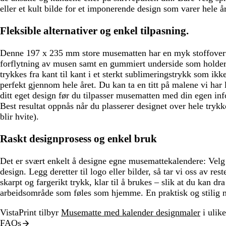
eller et kult bilde for et imponerende design som varer hele år
Fleksible alternativer og enkel tilpasning.
Denne 197 x 235 mm store musematten har en myk stoffoverf
forflytning av musen samt en gummiert underside som holder 
trykkes fra kant til kant i et sterkt sublimeringstrykk som ikk
perfekt gjennom hele året. Du kan ta en titt på malene vi har l
ditt eget design før du tilpasser musematten med din egen inf
Best resultat oppnås når du plasserer designet over hele try
blir hvite).
Raskt designprosess og enkel bruk
Det er svært enkelt å designe egne musemattekalendere: Velg e
design. Legg deretter til logo eller bilder, så tar vi oss av re
skarpt og fargerikt trykk, klar til å brukes – slik at du kan d
arbeidsområde som føles som hjemme. En praktisk og stilig m
VistaPrint tilbyr
Musematte med kalender designmaler
i ulike
FAQs