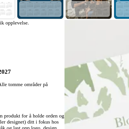
m
h
m
ik opplevelse.
ø
v
ø
r
i
r
k
t
k
e
e
e
b
b
l
l
å
å
2027
. Alle tomme områder på
 produkt for å holde orden og
er designet) ditt i fokus hos
råk og last opp logo, design