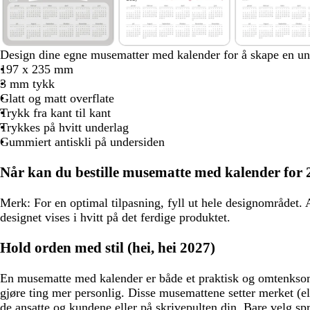
8
l
h
h
Design dine egne musematter med kalender for å skape en un
y
v
v
197 x 235 mm
s
i
i
3 mm tykk
g
t
t
Glatt og matt overflate
r
e
e
Trykk fra kant til kant
å
Trykkes på hvitt underlag
Gummiert antiskli på undersiden
Når kan du bestille musematte med kalender for 
Merk:
For en optimal tilpasning, fyll ut hele designområdet
designet vises i hvitt på det ferdige produktet.
Hold orden med stil (hei, hei 2027)
En musematte med kalender er både et praktisk og omtenksom
gjøre ting mer personlig. Disse musemattene setter merket (ell
de ansatte og kundene eller på skrivepulten din. Bare velg sp