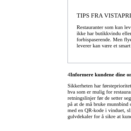
TIPS FRA VISTAPR
Restauranter som kun lev
ikke har butikkvindu elle
forbispaserende. Men fly
leverer kan være et smart
4
Informere kundene dine o
Sikkerheten har førstepriorite
hva som er mulig for restaur
retningslinjer før de setter s
på at de må bruke munnbind o
med en QR-kode i vinduet, sl
gulvdekaler for å sikre at ku