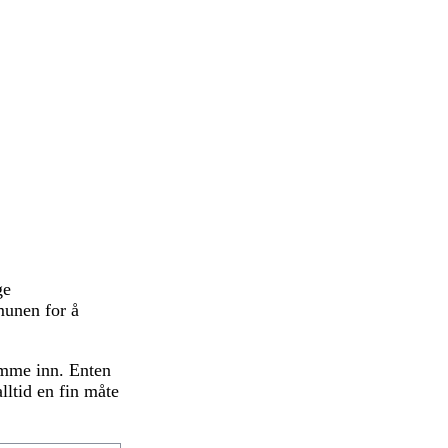
ge
mmunen for å
komme inn. Enten
alltid en fin måte