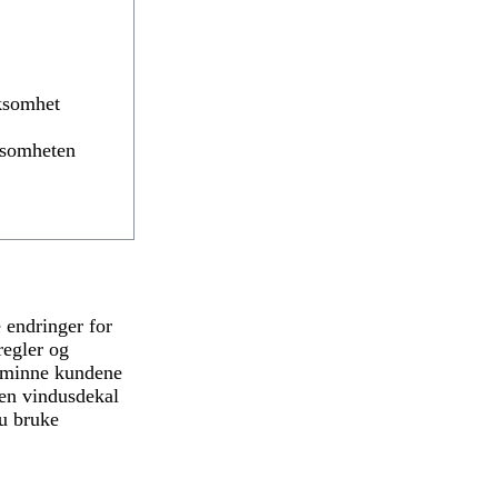
rksomhet
rksomheten
e endringer for
regler og
 å minne kundene
en vindusdekal
du bruke