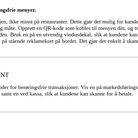
ngsfrie menyer.
jen, ikke minst på restauranter. Dette gjør det mulig for kund
g måte. Opprett en QR-kode som kobles til menyen din, og tr
den. Bruk en på en utvendig vindusdekal, slik at kundene kan
re på stående reklamekort på bordet. Det gjør det enkelt å ska
INT
er for berøringsfrie transaksjoner. Vis en på markedsførings
samt en ved kassa, slik at kundene kan skanne for å betale.