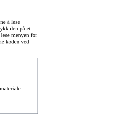
ene å lese
ykk den på et
 lese menyen før
nne koden ved
materiale