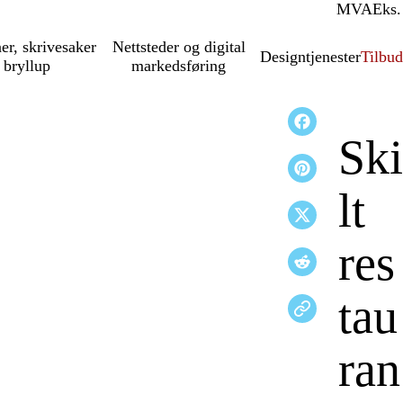
MVA
Inkl.
Eks.
ner, skrivesaker
Nettsteder og digital
Designtjenester
Tilbud
 bryllup
markedsføring
Ski
lt
res
tau
ran