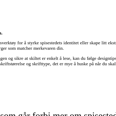
n.
erktøy for å styrke spisestedets identitet eller skape litt ekst
farger som matcher merkevaren din.
n og sikre at skiltet er enkelt å lese, kan du følge designtips
skriftstørrelse og skrifttype, det er mye å huske på når du skal 
e som går forbi mer om spisested