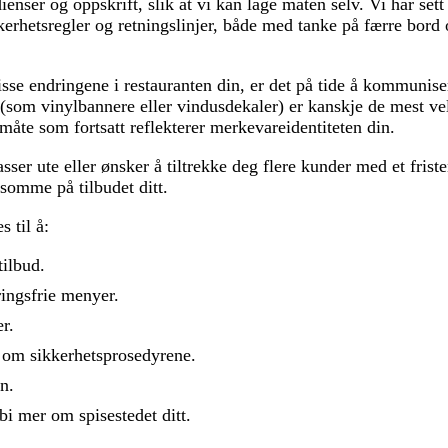
nser og oppskrift, slik at vi kan lage maten selv. Vi har sett 
kkerhetsregler og retningslinjer, både med tanke på færre bord 
sse endringene i restauranten din, er det på tide å kommuniser
 (som vinylbannere eller vindusdekaler) er kanskje de mest ve
måte som fortsatt reflekterer merkevareidentiteten din.
asser ute eller ønsker å tiltrekke deg flere kunder med et friste
somme på tilbudet ditt.
s til å:
ilbud.
ingsfrie menyer.
r.
 om sikkerhetsprosedyrene.
n.
bi mer om spisestedet ditt.