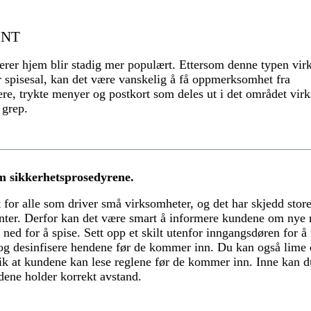
INT
erer hjem blir stadig mer populært. Ettersom denne typen vi
r spisesal, kan det være vanskelig å få oppmerksomhet fra
ere, trykte menyer og postkort som deles ut i det området vi
 grep.
m sikkerhetsprosedyrene.
t for alle som driver små virksomheter, og det har skjedd stor
anter. Derfor kan det være smart å informere kundene om nye 
eg ned for å spise. Sett opp et skilt utenfor inngangsdøren for
g desinfisere hendene før de kommer inn. Du kan også lime 
ik at kundene kan lese reglene før de kommer inn. Inne kan 
ndene holder korrekt avstand.