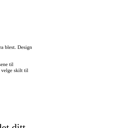
ra blest. Design
ene til
velge skilt til
et ditt.