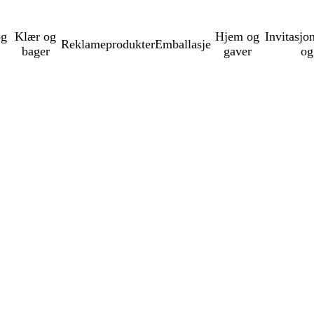
og
Klær og
Hjem og
Invitasjo
Reklameprodukter
Emballasje
bager
gaver
og