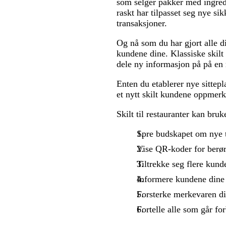
som selger pakker med ingredie
raskt har tilpasset seg nye si
transaksjoner.
Og nå som du har gjort alle di
kundene dine. Klassiske skilt
dele ny informasjon på på en 
Enten du etablerer nye sittepl
et nytt skilt kundene oppmerk
Skilt til restauranter kan bruke
Spre budskapet om nye t
Vise QR-koder for berør
Tiltrekke seg flere kunde
Informere kundene dine
Forsterke merkevaren di
Fortelle alle som går for