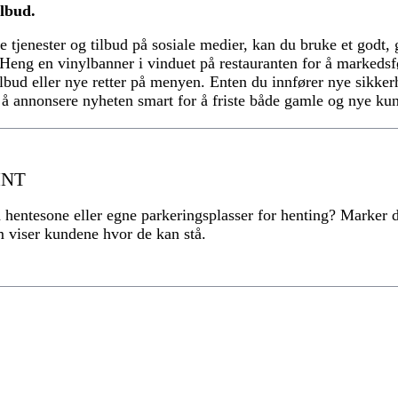
lbud.
nye tjenester og tilbud på sosiale medier, kan du bruke et god
t. Heng en vinylbanner i vinduet på restauranten for å markeds
lbud eller nye retter på menyen. Enten du innfører nye sikkerhe
t å annonsere nyheten smart for å friste både gamle og nye ku
INT
 hentesone eller egne parkeringsplasser for henting? Marker 
m viser kundene hvor de kan stå.