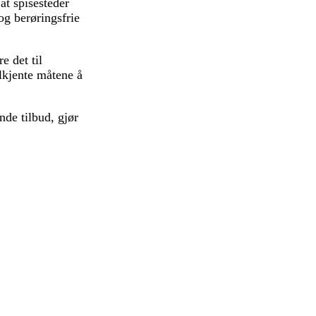
at spisesteder
og berøringsfrie
e det til
lkjente måtene å
nde tilbud, gjør