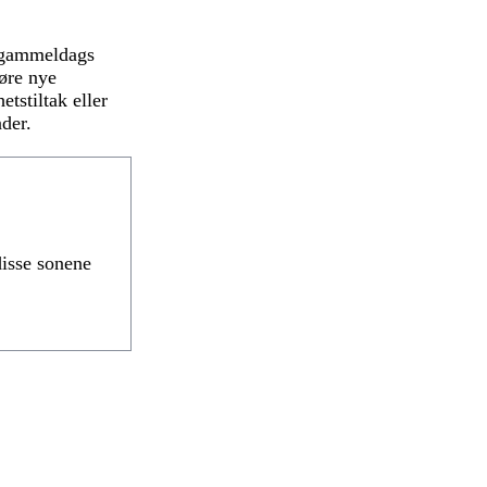
t, gammeldags
føre nye
tstiltak eller
nder.
disse sonene