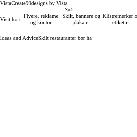
VistaCreate
99designs by Vista
Flyere, reklame
Skilt, bannere og
Klistremerker 
Visittkort
og kontor
plakater
etiketter
Ideas and Advice
Skilt restauranter bør ha