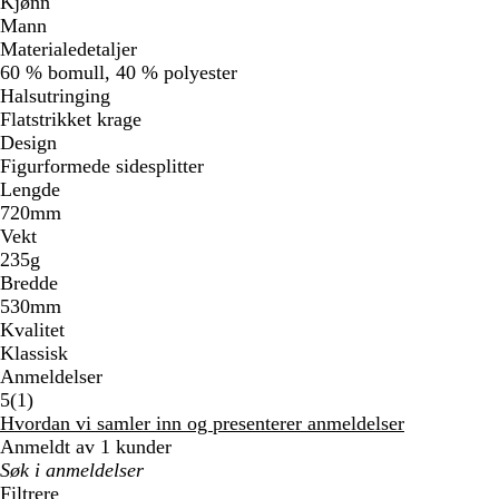
Kjønn
Mann
Materialedetaljer
60 % bomull, 40 % polyester
Halsutringing
Flatstrikket krage
Design
Figurformede sidesplitter
Lengde
720mm
Vekt
235g
Bredde
530mm
Kvalitet
Klassisk
Anmeldelser
1
5
(
1
)
anmeldelser
Hvordan vi samler inn og presenterer anmeldelser
Anmeldt av 1 kunder
Mine
søkeord
Filtrere