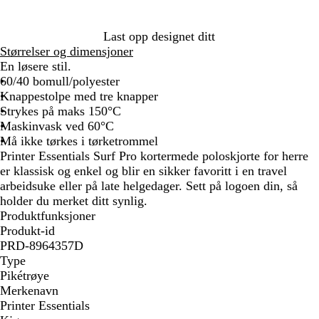
b
r
å
l
ø
å
n
Last opp designet ditt
n
Størrelser og dimensjoner
En løsere stil.
60/40 bomull/polyester
Knappestolpe med tre knapper
Strykes på maks 150°C
Maskinvask ved 60°C
Må ikke tørkes i tørketrommel
Printer Essentials Surf Pro kortermede poloskjorte for herre
er klassisk og enkel og blir en sikker favoritt i en travel
arbeidsuke eller på late helgedager. Sett på logoen din, så
holder du merket ditt synlig.
Produktfunksjoner
Produkt-id
PRD-8964357D
Type
Pikétrøye
Merkenavn
Printer Essentials