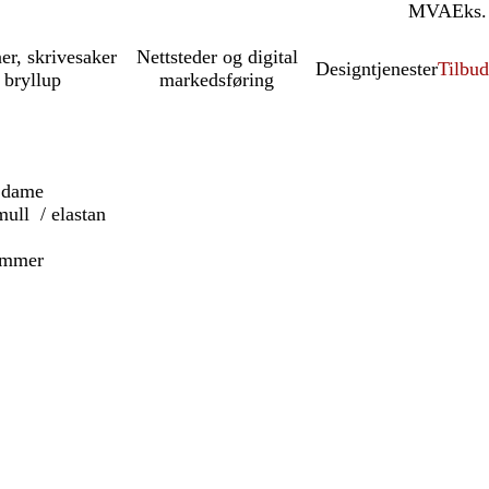
MVA
Inkl.
Eks.
ner, skrivesaker
Nettsteder og digital
Designtjenester
Tilbud
 bryllup
markedsføring
l dame
ull / elastan
sømmer
sk