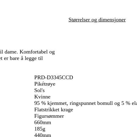
a
r
i
Størrelser og dimensjoner
n
e
b
l
å
til dame. Komfortabel og
 er bare å legge til
PRD-D3345CCD
Pikétrøye
Sol's
Kvinne
95 % kjemmet, ringspunnet bomull og 5 % el
Flatstrikket krage
Figursømmer
660mm
185g
440mm