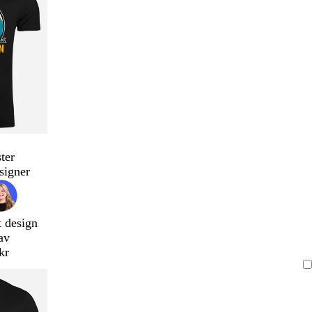
ter
signer
t design
av
kr