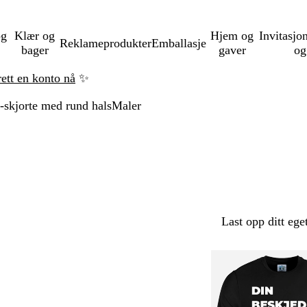
og
Klær og
Hjem og
Invitasjo
Reklameprodukter
Emballasje
bager
gaver
og
rett en konto nå
✨
-skjorte med rund hals
Maler
Last opp ditt ege