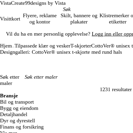
VistaCreate
99designs by Vista
Flyere, reklame
Skilt, bannere og
Klistremerker 
Visittkort
og kontor
plakater
etiketter
Lysbilde
Vil du ha en mer personlig opplevelse?
Logg inn eller opp
1
av
Hjem
Tilpassede klær og vesker
T-skjorter
CottoVer® unisex t
1
...
Designgalleri: CottoVer® unisex t-skjorte med rund hals
Søk etter
maler
1231 resultater
Filtre
Bransje
Bil og transport
Bygg og eiendom
Detaljhandel
Dyr og dyrestell
Finans og forsikring