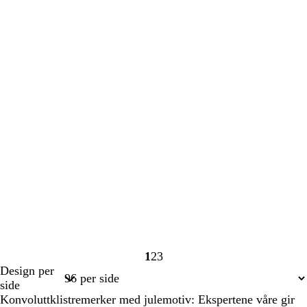
1
2
3
Side
Side
Side
Design per
1
2
3
side
Konvoluttklistremerker med julemotiv: Ekspertene våre gir