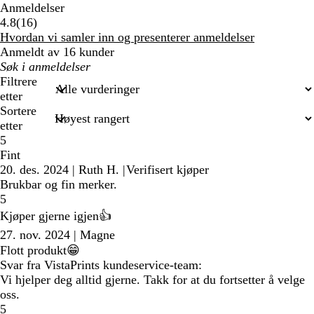
Anmeldelser
16
4.8
(
16
)
anmeldelser
Hvordan vi samler inn og presenterer anmeldelser
Anmeldt av 16 kunder
Mine
søkeord
Filtrere
etter
Sortere
etter
5
Fint
20. des. 2024
|
Ruth H.
|
Verifisert kjøper
Brukbar og fin merker.
5
Kjøper gjerne igjen👍
27. nov. 2024
|
Magne
Flott produkt😁
Svar fra VistaPrints kundeservice-team:
Vi hjelper deg alltid gjerne. Takk for at du fortsetter å velge
oss.
5