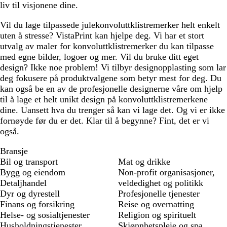
liv til visjonene dine.
Vil du lage tilpassede julekonvoluttklistremerker helt enkelt
uten å stresse? VistaPrint kan hjelpe deg. Vi har et stort
utvalg av maler for konvoluttklistremerker du kan tilpasse
med egne bilder, logoer og mer. Vil du bruke ditt eget
design? Ikke noe problem! Vi tilbyr designopplasting som lar
deg fokusere på produktvalgene som betyr mest for deg. Du
kan også be en av de profesjonelle designerne våre om hjelp
til å lage et helt unikt design på konvoluttklistremerkene
dine. Uansett hva du trenger så kan vi lage det. Og vi er ikke
fornøyde før du er det. Klar til å begynne? Fint, det er vi
også.
Bransje
Bil og transport
Mat og drikke
Bygg og eiendom
Non-profit organisasjoner,
Detaljhandel
veldedighet og politikk
Dyr og dyrestell
Profesjonelle tjenester
Finans og forsikring
Reise og overnatting
Helse- og sosialtjenester
Religion og spirituelt
Husholdningstjenester
Skjønnhetspleie og spa