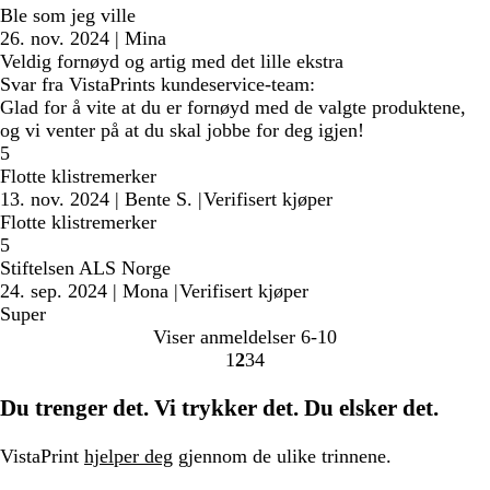
Ble som jeg ville
26. nov. 2024
|
Mina
Veldig fornøyd og artig med det lille ekstra
Svar fra VistaPrints kundeservice-team:
Glad for å vite at du er fornøyd med de valgte produktene,
og vi venter på at du skal jobbe for deg igjen!
5
Flotte klistremerker
13. nov. 2024
|
Bente S.
|
Verifisert kjøper
Flotte klistremerker
5
Stiftelsen ALS Norge
24. sep. 2024
|
Mona
|
Verifisert kjøper
Super
Viser anmeldelser
6-10
1
2
3
4
Gå
Gå
Gå
Gå
til
til
til
til
Du trenger det. Vi trykker det. Du elsker det.
side
side
side
side
VistaPrint
hjelper deg
gjennom de ulike trinnene.