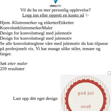
Lysbilde
Vil du ha en mer personlig opplevelse?
1
Logg inn eller opprett en konto nå
✨
av
Hjem
Klistremerker og etiketter
Etiketter
1
...
Konvoluttklistremerker
Maler
Design for konvoluttsegl med julemotiv
Design for konvoluttsegl med julemotiv
Se alle konvoluttseglene våre med julemotiv du kan tilpasse
på profesjonelt vis. Vi har mange ulike stiler, temaer og
farger.
Søk etter maler
259 resultater
Filtre
Last opp ditt eget design