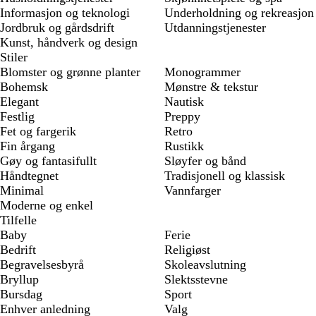
Informasjon og teknologi
Underholdning og rekreasjon
Jordbruk og gårdsdrift
Utdanningstjenester
Kunst, håndverk og design
Stiler
Blomster og grønne planter
Monogrammer
Bohemsk
Mønstre & tekstur
Elegant
Nautisk
Festlig
Preppy
Fet og fargerik
Retro
Fin årgang
Rustikk
Gøy og fantasifullt
Sløyfer og bånd
Håndtegnet
Tradisjonell og klassisk
Minimal
Vannfarger
Moderne og enkel
Tilfelle
Baby
Ferie
Bedrift
Religiøst
Begravelsesbyrå
Skoleavslutning
Bryllup
Slektsstevne
Bursdag
Sport
Enhver anledning
Valg