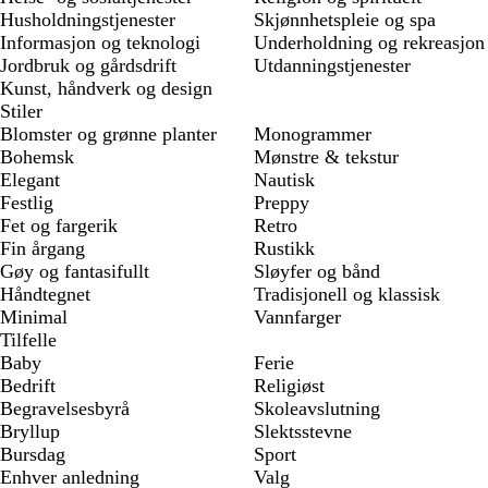
Husholdningstjenester
Skjønnhetspleie og spa
Informasjon og teknologi
Underholdning og rekreasjon
Jordbruk og gårdsdrift
Utdanningstjenester
Kunst, håndverk og design
Stiler
Blomster og grønne planter
Monogrammer
Bohemsk
Mønstre & tekstur
Elegant
Nautisk
Festlig
Preppy
Fet og fargerik
Retro
Fin årgang
Rustikk
Gøy og fantasifullt
Sløyfer og bånd
Håndtegnet
Tradisjonell og klassisk
Minimal
Vannfarger
Tilfelle
Baby
Ferie
Bedrift
Religiøst
Begravelsesbyrå
Skoleavslutning
Bryllup
Slektsstevne
Bursdag
Sport
Enhver anledning
Valg