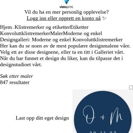
Lysbilde
Vil du ha en mer personlig opplevelse?
1
Logg inn eller opprett en konto nå
✨
av
Hjem
Klistremerker og etiketter
Etiketter
1
...
Konvoluttklistremerker
Maler
Moderne og enkel
Designgalleri: Moderne og enkel Konvoluttklistremerker
Her kan du se noen av de mest populære designmalene våre.
Velg ett av disse designene, eller ta en titt i Galleriet vårt.
Når du har funnet et design du liker, kan du tilpasse det i
designstudioet vårt.
Søk etter maler
847 resultater
Filtre
Last opp ditt eget design