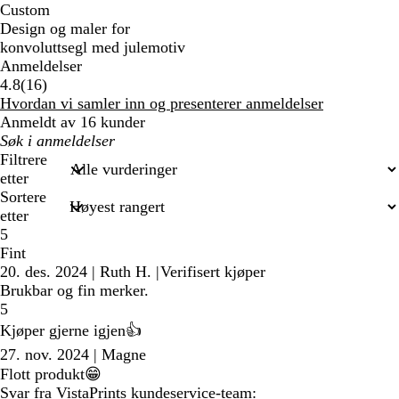
Custom
Design og maler for
konvoluttsegl med julemotiv
Anmeldelser
16
4.8
(
16
)
anmeldelser
Hvordan vi samler inn og presenterer anmeldelser
Anmeldt av 16 kunder
Mine
søkeord
Filtrere
etter
Sortere
etter
5
Fint
20. des. 2024
|
Ruth H.
|
Verifisert kjøper
Brukbar og fin merker.
5
Kjøper gjerne igjen👍
27. nov. 2024
|
Magne
Flott produkt😁
Svar fra VistaPrints kundeservice-team: