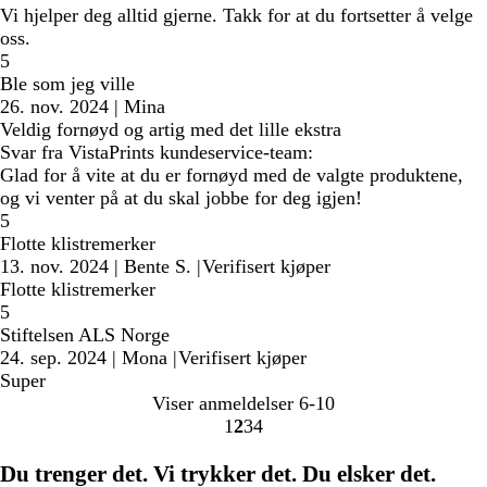
Vi hjelper deg alltid gjerne. Takk for at du fortsetter å velge
oss.
5
Ble som jeg ville
26. nov. 2024
|
Mina
Veldig fornøyd og artig med det lille ekstra
Svar fra VistaPrints kundeservice-team:
Glad for å vite at du er fornøyd med de valgte produktene,
og vi venter på at du skal jobbe for deg igjen!
5
Flotte klistremerker
13. nov. 2024
|
Bente S.
|
Verifisert kjøper
Flotte klistremerker
5
Stiftelsen ALS Norge
24. sep. 2024
|
Mona
|
Verifisert kjøper
Super
Viser anmeldelser
6-10
1
2
3
4
Gå
Gå
Gå
Gå
til
til
til
til
Du trenger det. Vi trykker det. Du elsker det.
side
side
side
side