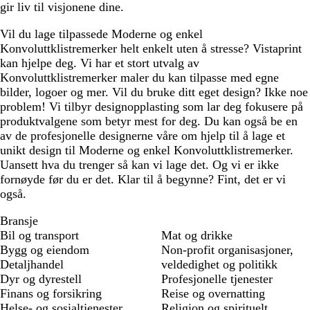
gir liv til visjonene dine.
Vil du lage tilpassede Moderne og enkel
Konvoluttklistremerker helt enkelt uten å stresse? Vistaprint
kan hjelpe deg. Vi har et stort utvalg av
Konvoluttklistremerker maler du kan tilpasse med egne
bilder, logoer og mer. Vil du bruke ditt eget design? Ikke noe
problem! Vi tilbyr designopplasting som lar deg fokusere på
produktvalgene som betyr mest for deg. Du kan også be en
av de profesjonelle designerne våre om hjelp til å lage et
unikt design til Moderne og enkel Konvoluttklistremerker.
Uansett hva du trenger så kan vi lage det. Og vi er ikke
fornøyde før du er det. Klar til å begynne? Fint, det er vi
også.
Bransje
Bil og transport
Mat og drikke
Bygg og eiendom
Non-profit organisasjoner,
Detaljhandel
veldedighet og politikk
Dyr og dyrestell
Profesjonelle tjenester
Finans og forsikring
Reise og overnatting
Helse- og sosialtjenester
Religion og spirituelt