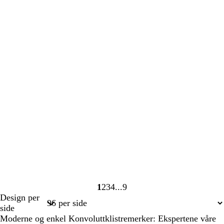
1
2
3
4
9
Side
Side
Side
Side
Side
Design per
1
2
3
4
9
side
Moderne og enkel Konvoluttklistremerker: Ekspertene våre