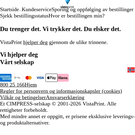
Startside
Kundeservice
Sporing og oppfølging av bestillinger
...
Sjekk bestillingsstatus
Hvor er bestillingen min?
Du trenger det. Vi trykker det. Du elsker det.
VistaPrint
hjelper deg
gjennom de ulike trinnene.
Vi hjelper deg
Vårt selskap
800 25 166
Hjem
Regler for personvern og informasjonskapsler (cookies)
Vilkår og betingelser
Ansvarserklæring
Et CIMPRESS-selskap
© 2001-2026 VistaPrint. Alle
rettigheter forbeholdt.
Med mindre annet er oppgitt, er prisene eksklusive leverings-
og produktalternativer.