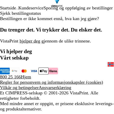
Startside
Kundeservice
Sporing og oppfølging av bestillinger
...
Sjekk bestillingsstatus
Bestillingen er ikke kommet ennå, hva kan jeg gjøre?
Du trenger det. Vi trykker det. Du elsker det.
VistaPrint
hjelper deg
gjennom de ulike trinnene.
Vi hjelper deg
Vårt selskap
800 25 166
Hjem
Regler for personvern og informasjonskapsler (cookies)
Vilkår og betingelser
Ansvarserklæring
Et CIMPRESS-selskap
© 2001-2026 VistaPrint. Alle
rettigheter forbeholdt.
Med mindre annet er oppgitt, er prisene eksklusive leverings-
og produktalternativer.