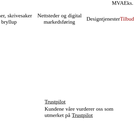
MVA
Inkl.
Eks.
ner, skrivesaker
Nettsteder og digital
Designtjenester
Tilbud
 bryllup
markedsføring
Trustpilot
Kundene våre vurderer oss som
utmerket på
Trustpilot