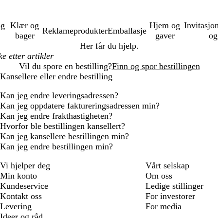
og
Klær og
Hjem og
Invitasjo
Reklameprodukter
Emballasje
bager
gaver
og
Her får du hjelp.
Vil du spore en bestilling?
Finn og spor bestillingen
Kansellere eller endre bestilling
Kan jeg endre leveringsadressen?
Kan jeg oppdatere faktureringsadressen min?
Kan jeg endre frakthastigheten?
Hvorfor ble bestillingen kansellert?
Kan jeg kansellere bestillingen min?
Kan jeg endre bestillingen min?
Vi hjelper deg
Vårt selskap
Min konto
Om oss
Kundeservice
Ledige stillinger
Kontakt oss
For investorer
Levering
For media
Ideer og råd