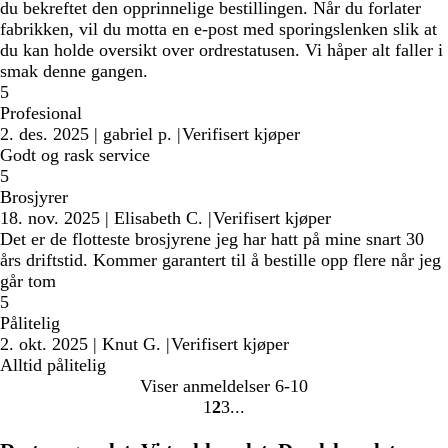
du bekreftet den opprinnelige bestillingen. Når du forlater
fabrikken, vil du motta en e-post med sporingslenken slik at
du kan holde oversikt over ordrestatusen. Vi håper alt faller i
smak denne gangen.
5
Profesional
2. des. 2025
|
gabriel p.
|
Verifisert kjøper
Godt og rask service
5
Brosjyrer
18. nov. 2025
|
Elisabeth C.
|
Verifisert kjøper
Det er de flotteste brosjyrene jeg har hatt på mine snart 30
års driftstid. Kommer garantert til å bestille opp flere når jeg
går tom
5
Pålitelig
2. okt. 2025
|
Knut G.
|
Verifisert kjøper
Alltid pålitelig
Viser anmeldelser
6-10
1
2
3
Gå
Gå
Gå
til
til
til