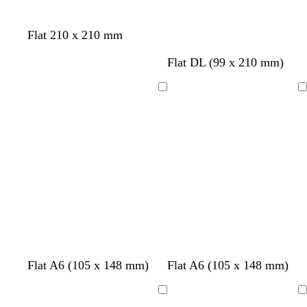
Flat 210 x 210 mm
Flat DL (99 x 210 mm)
Laster
Laster
inn
inn
m
m
s
b
Flat A6 (105 x 148 mm)
Flat A6 (105 x 148 mm)
ø
ø
v
l
r
r
a
å
Laster
Laster