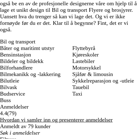
også be en av de profesjonelle designerne våre om hjelp til å
lage et unikt design til Bil og transport Flyere og brosjyrer.
Uansett hva du trenger så kan vi lage det. Og vi er ikke
fornøyde før du er det. Klar til å begynne? Fint, det er vi
også.
Bil og transport
Båter og maritimt utstyr
Flyttebyrå
Bensinstasjon
Kjøreskoler
Bildeler og bildekk
Lastebiler
Bilforhandlere
Motorsykkel
Bilmekanikk og -lakkering
Sjåfør & limousin
Bilutleie
Sykkelreparasjon og -utleie
Bilvask
Tauebil
Budservice
Taxi
Buss
Anmeldelser
79
4.4
(
79
)
anmeldelser
Hvordan vi samler inn og presenterer anmeldelser
Anmeldt av 79 kunder
Mine