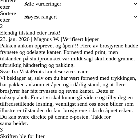
søkeord
Filtrere
etter
Sortere
etter
2
Elendig tilstand etter frakt!
23. jan. 2026
|
Magnus W.
|
Verifisert kjøper
Pakken ankom opprevet og åpen!!! Flere av brosjyrene hadde
frynsete og ødelagte kanter. Fornøyd med print, men
tilstanden på sluttproduktet var mildt sagt skuffende grunnet
uforsiktig håndtering og pakking.
Svar fra VistaPrints kundeservice-team:
Vi beklager at, selv om du har vært fornøyd med trykkingen,
har pakken ankommet åpen og i dårlig stand, og at flere
brosjyrer har fått frynsete og revne kanter. Dette er
uakseptabelt. For at vi skal kunne gå videre og tilby deg en
tilfredsstillende løsning, vennligst send oss noen bilder som
illustrerer tilstanden du fant brosjyrene i da du åpnet esken.
Du kan svare direkte på denne e-posten. Takk for
samarbeidet.
3
Skriften ble for liten