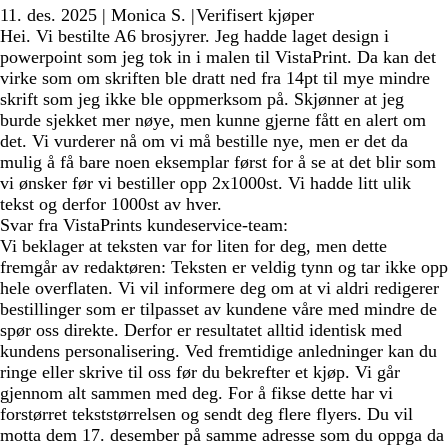
11. des. 2025
|
Monica S.
|
Verifisert kjøper
Hei. Vi bestilte A6 brosjyrer. Jeg hadde laget design i
powerpoint som jeg tok in i malen til VistaPrint. Da kan det
virke som om skriften ble dratt ned fra 14pt til mye mindre
skrift som jeg ikke ble oppmerksom på. Skjønner at jeg
burde sjekket mer nøye, men kunne gjerne fått en alert om
det. Vi vurderer nå om vi må bestille nye, men er det da
mulig å få bare noen eksemplar først for å se at det blir som
vi ønsker før vi bestiller opp 2x1000st. Vi hadde litt ulik
tekst og derfor 1000st av hver.
Svar fra VistaPrints kundeservice-team:
Vi beklager at teksten var for liten for deg, men dette
fremgår av redaktøren: Teksten er veldig tynn og tar ikke opp
hele overflaten. Vi vil informere deg om at vi aldri redigerer
bestillinger som er tilpasset av kundene våre med mindre de
spør oss direkte. Derfor er resultatet alltid identisk med
kundens personalisering. Ved fremtidige anledninger kan du
ringe eller skrive til oss før du bekrefter et kjøp. Vi går
gjennom alt sammen med deg. For å fikse dette har vi
forstørret tekststørrelsen og sendt deg flere flyers. Du vil
motta dem 17. desember på samme adresse som du oppga da