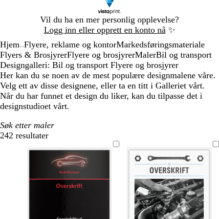
Lysbilde
Vil du ha en mer personlig opplevelse?
1
Logg inn eller opprett en konto nå
✨
av
Hjem
Flyere, reklame og kontor
Markedsføringsmateriale
1
...
Flyers & Brosjyrer
Flyere og brosjyrer
Maler
Bil og transport
Designgalleri: Bil og transport Flyere og brosjyrer
Her kan du se noen av de mest populære designmalene våre.
Velg ett av disse designene, eller ta en titt i Galleriet vårt.
Når du har funnet et design du liker, kan du tilpasse det i
designstudioet vårt.
Søk etter maler
242 resultater
Filtre