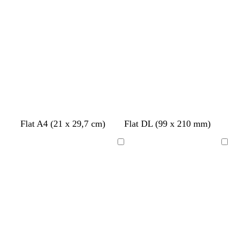
k
g
k
g
g
inn
inn
g
r
g
r
r
r
å
r
å
å
å
å
Flat A4 (21 x 29,7 cm)
Flat DL (99 x 210 mm)
Laster
Laster
inn
inn