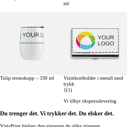
v
o
i
ø
a
u
ml
i
r
m
d
v
l
Utsolgt
Utsolgt
t
t
e
b
g
l
r
å
ø
n
n
H
G
Tulip termokopp – 330 ml
Visittkortholder i metall med
v
r
trykk
i
å
1
1
(
1
)
t
a
Vi tilbyr ekspresslevering
n
m
Du trenger det. Vi trykker det. Du elsker det.
e
l
d
VistaPrint
hjelper deg
gjennom de ulike trinnene.