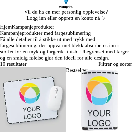
Lysbilde
Vil du ha en mer personlig opplevelse?
1
Logg inn eller opprett en konto nå
✨
av
Hjem
Kampanjeprodukter
1
Kampanjeprodukter med fargesublimering
Få alle detaljer til å stikke ut med trykk med
fargesublimering, der oppvarmet blekk absorberes inn i
stoffet for en myk og fargerik finish. Ubegrenset med farger
og en smidig følelse gjør den ideell for alle design.
10 resultater
Filtrer og sorter
Bestselger
Bestselger