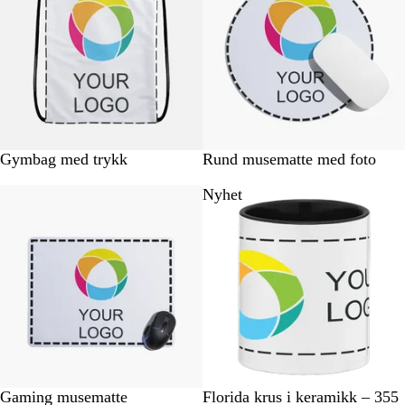
d
d
e
e
l
l
s
s
e
e
r
H
Gymbag med trykk
Rund musematte med foto
v
Nyhet
Nyhet
i
t
H
S
L
R
H
G
Gaming musematte
Florida krus i keramikk – 355