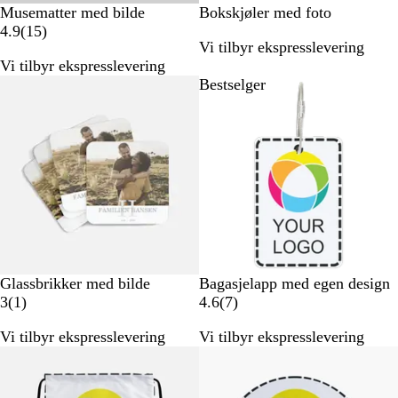
H
H
Musematter med bilde
Bokskjøler med foto
v
1
v
4.9
(
15
)
Vi tilbyr ekspresslevering
i
5
i
Vi tilbyr ekspresslevering
t
a
t
Bestselger
Bestselger
n
m
e
l
d
e
l
s
e
r
#
Glassbrikker med bilde
Bagasjelapp med egen design
e
1
7
3
(
1
)
4.6
(
7
)
4
a
a
Vi tilbyr ekspresslevering
Vi tilbyr ekspresslevering
e
n
n
Nyhet
4
m
m
e
e
e
4
l
l