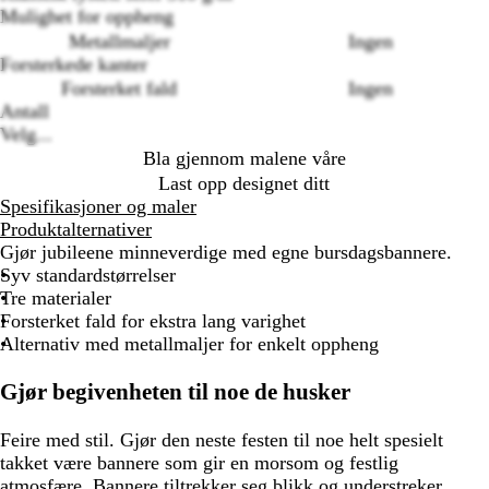
Mulighet for oppheng
Loading
Metallmaljer
Ingen
options
Forsterkede kanter
Forsterket fald
Ingen
Antall
Velg...
Bla gjennom malene våre
Last opp designet ditt
Spesifikasjoner og maler
Produktalternativer
Gjør jubileene minneverdige med egne bursdagsbannere.
Syv standardstørrelser
Tre materialer
Forsterket fald for ekstra lang varighet
Alternativ med metallmaljer for enkelt oppheng
Gjør begivenheten til noe de husker
Feire med stil. Gjør den neste festen til noe helt spesielt
takket være bannere som gir en morsom og festlig
atmosfære. Bannere tiltrekker seg blikk og understreker