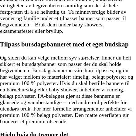
viktigheten av begivenheten samtidig som de får hele
festpynten til å se helhetlig ut. Ta minneverdige bilder av
venner og familie under et tilpasset banner som passer til
begivenheten – Bruk dem under baby showers,
eksamensfester eller bryllup.
Tilpass bursdagsbanneret med et eget budskap
Og siden du kan velge mellom syv størrelser, finner du helt
sikkert et bursdagsbanner som passer der du skal holde
begivenheten. Bursdagsbannerne våre kan tilpasses, og du
har valget mellom to materialer: rimelig, belagt polyester og
premium 100 % polyester. Hvis du skal bestille bannere til
en barnebursdag eller baby shower, anbefaler vi rimelig,
belagt polyester. PA-belegget gjør at disse bannerne er
glansede og vannbestandige – med andre ord perfekte for
utendørs bruk. For mer formelle arrangementer anbefaler vi
premium 100 % belagt polyester. Den matte overflaten gir
banneret et premium utseende.
Hjelp hvis du trenger det