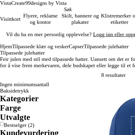
VistaCreate
99designs by Vista
Flyere, reklame
Skilt, bannere og
Klistremerker 
Visittkort
og kontor
plakater
etiketter
Lysbilde
Vil du ha en mer personlig opplevelse?
Logg inn eller opp
1
av
Hjem
Tilpassede klær og vesker
Capser
Tilpassede julehatter
1
Tilpassede julehatter
Feir julen med stil med tilpassede hatter. Uansett om det er fo
for å vise frem merkevaren, dele budskapet eller legge til et f
Gå t
8 resultater
Ingen minimumsantall
Bestselger
Baksidetrykk
Kategorier
Farge
B
G
G
G
H
O
R
R
S
Utvalgte
l
r
r
u
v
r
ø
o
o
Bestselger
(
2
)
å
å
ø
l
i
a
d
s
r
Kundevurdering
n
t
n
a
t