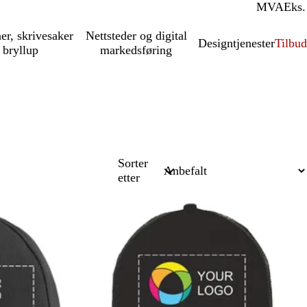
MVA
Inkl.
Eks.
ner, skrivesaker
Nettsteder og digital
Designtjenester
Tilbud
 bryllup
markedsføring
Sorter
etter