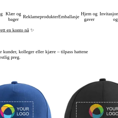
og
Klær og
Hjem og
Invitasjo
Reklameprodukter
Emballasje
bager
gaver
og
rett en konto nå
✨
r kunder, kolleger eller kjære – tilpass hattene
estlig preg.
il filtrerte resultater