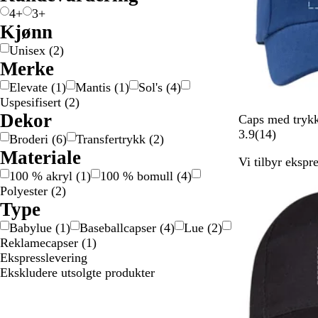
n
s
4+
3+
j
Kjønn
e
Unisex
(
2
)
Merke
Elevate
(
1
)
Mantis
(
1
)
Sol's
(
4
)
Uspesifisert
(
2
)
Dekor
K
H
S
M
R
Caps med trykk
o
v
o
a
ø
1
3.9
(
14
)
Broderi
(
6
)
Transfertrykk
(
2
)
n
i
r
r
d
4
Materiale
Vi tilbyr ekspr
g
t
t
i
a
100 % akryl
(
1
)
100 % bomull
(
4
)
e
n
n
Polyester
(
2
)
b
e
m
Type
l
b
e
å
l
l
Babylue
(
1
)
Baseballcapser
(
4
)
Lue
(
2
)
å
d
Reklamecapser
(
1
)
e
Ekspresslevering
l
Ekskludere utsolgte produkter
s
e
r