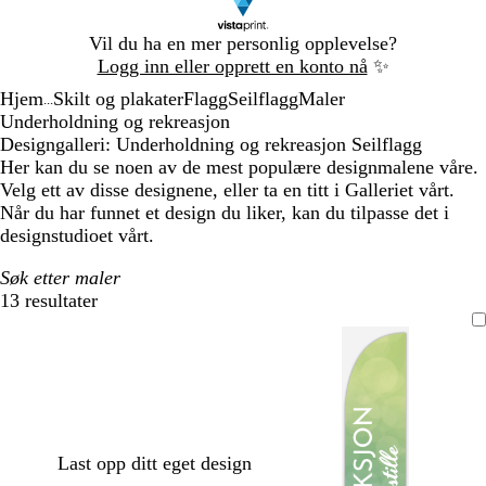
Lysbilde
Vil du ha en mer personlig opplevelse?
1
Logg inn eller opprett en konto nå
✨
av
Hjem
Skilt og plakater
Flagg
Seilflagg
Maler
1
...
Underholdning og rekreasjon
Designgalleri: Underholdning og rekreasjon Seilflagg
Her kan du se noen av de mest populære designmalene våre.
Velg ett av disse designene, eller ta en titt i Galleriet vårt.
Når du har funnet et design du liker, kan du tilpasse det i
designstudioet vårt.
Søk etter maler
13 resultater
Filtre
Last opp ditt eget design