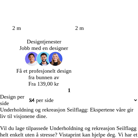
o
k
m
2 m
2 m
l
r
ø
i
e
r
Designtjenester
v
m
k
Jobb med en designer
e
e
n
l
i
Få et profesjonelt design
l
fra bunnen av
l
Fra 139,00 kr
a
1
Side
Design per
1
side
Underholdning og rekreasjon Seilflagg: Ekspertene våre gir
liv til visjonene dine.
Vil du lage tilpassede Underholdning og rekreasjon Seilflagg
helt enkelt uten å stresse? Vistaprint kan hjelpe deg. Vi har et