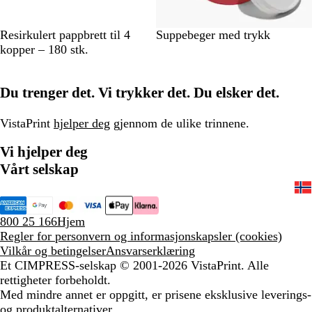
B
H
Resirkulert pappbrett til 4
Suppebeger med trykk
r
v
kopper – 180 stk.
u
i
n
t
Du trenger det. Vi trykker det. Du elsker det.
VistaPrint
hjelper deg
gjennom de ulike trinnene.
Vi hjelper deg
Vårt selskap
800 25 166
Hjem
Regler for personvern og informasjonskapsler (cookies)
Vilkår og betingelser
Ansvarserklæring
Et CIMPRESS-selskap
© 2001-2026 VistaPrint. Alle
rettigheter forbeholdt.
Med mindre annet er oppgitt, er prisene eksklusive leverings-
og produktalternativer.