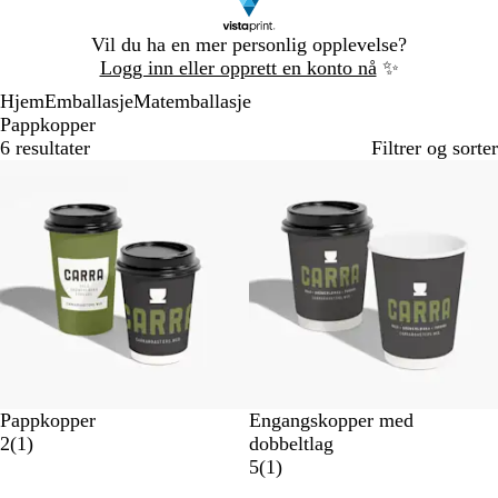
Lysbilde
Vil du ha en mer personlig opplevelse?
1
Logg inn eller opprett en konto nå
✨
av
Hjem
Emballasje
Matemballasje
1
Pappkopper
6 resultater
Filtrer og sorter
Bestselger
H
H
Pappkopper
Engangskopper med
v
1
v
2
(
1
)
dobbeltlag
i
a
i
1
5
(
1
)
t
n
t
a