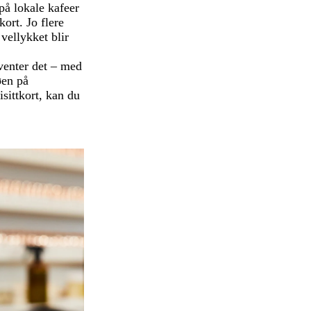
 på lokale kafeer
kort. Jo flere
 vellykket blir
venter det – med
øen på
isittkort, kan du