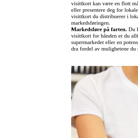
visittkort kan være en flott m
eller presentere deg for lokal
visittkort du distribuerer i l
markedsføringen.
Markedsføre på farten.
Du k
visittkort for hånden er du al
supermarkedet eller en potensi
dra fordel av mulighetene du 