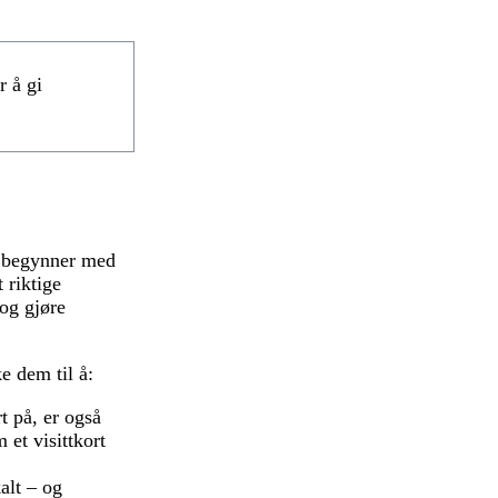
r å gi
Vi begynner med
 riktige
 og gjøre
e dem til å:
t på, er også
 et visittkort
alt – og