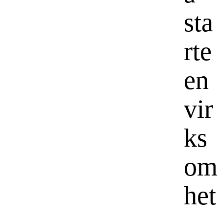
sta
rte
en
vir
ks
om
het