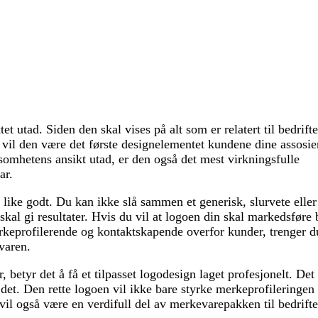
et utad. Siden den skal vises på alt som er relatert til bedrift
), vil den være det første designelementet kundene dine assosi
omhetens ansikt utad, er den også det mest virkningsfulle
ar.
 like godt. Du kan ikke slå sammen et generisk, slurvete eller
skal gi resultater. Hvis du vil at logoen din skal markedsføre 
rkeprofilerende og kontaktskapende overfor kunder, trenger d
varen.
betyr det å få et tilpasset logodesign laget profesjonelt. Det 
det. Den rette logoen vil ikke bare styrke merkeprofileringen 
 vil også være en verdifull del av merkevarepakken til bedrifte