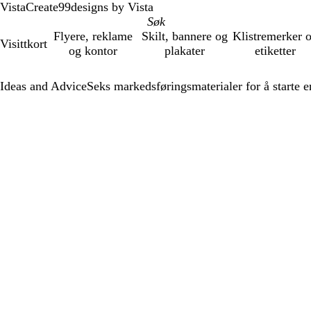
VistaCreate
99designs by Vista
Flyere, reklame
Skilt, bannere og
Klistremerker 
Visittkort
og kontor
plakater
etiketter
Ideas and Advice
Seks markedsføringsmaterialer for å starte 