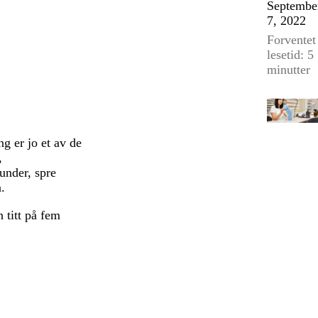
Septembe
7, 2022
Forventet
lesetid: 5
minutter
g er jo et av de
,
under, spre
n.
 titt på fem