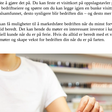
åte å gjøre det på. Du kan feste et visittkort på oppslagstavler
e bedriftseiere og spørre om du kan legge igjen en bunke visitt
okalsamfunnet, desto synligere blir bedriften din – og desto mer
an få muligheter til å markedsføre bedriften når du minst for
ltid beredt. Det kan hende du møter en interessant investor i k
ell kunde når du er på ferie. Hvis du alltid er beredt med et v
møter og skape vekst for bedriften din når du er på farten.