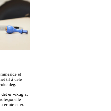
jemmeside et
et til å dele
ruke deg.
det er viktig at
rofesjonelle
 er ute etter.