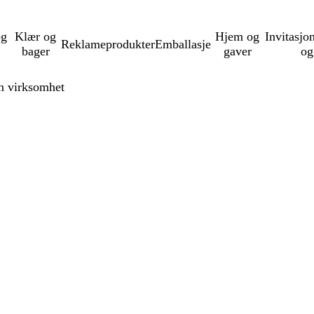
og
Klær og
Hjem og
Invitasjo
Reklameprodukter
Emballasje
bager
gaver
og
en virksomhet