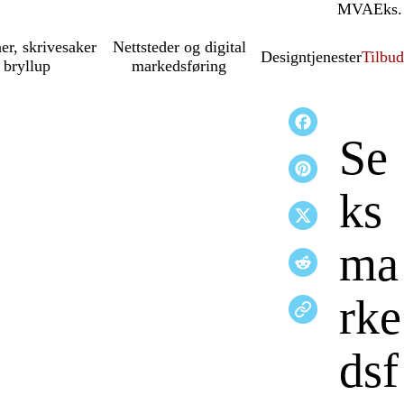
MVA
Inkl.
Eks.
ner, skrivesaker
Nettsteder og digital
Designtjenester
Tilbud
 bryllup
markedsføring
Se
ks
ma
rke
dsf