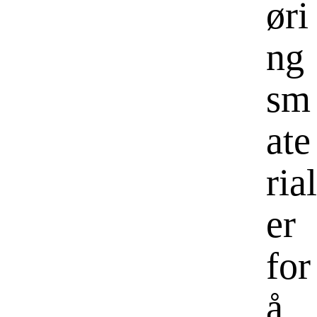
øri
ng
sm
ate
rial
er
for
å