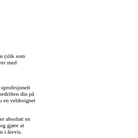
en (slik som
erer med
 uprofesjonelt
bedriften din på
u en veldesignet
er absolutt en
og gjøre at
n i årevis.