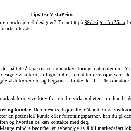
Tips fra VistaPrint
 en profesjonell designer? Ta en titt på
99designs fra Vista
fo
tående uttrykk.
r det på tide å lage resten av markedsføringsmaterialet ditt. 
å
designe visittkort,
er logoen din, kontaktinformasjon samt det
ne visittkortet ditt og begynne å bruke det til å får kontakter
ig markedsføringsverktøy for mindre virksomheter – du kan bruk
ter og kunder.
Den mest tradisjonelle måten å bruke visittkor
er en potensiell kunde eller forretningspartner, kan du gi dem
ften og hvordan de kan kontakte med deg.
Mange mindre bedrifter er avhengige av å bli markedsført lok