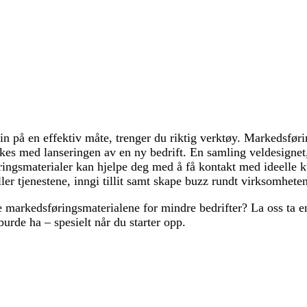
n på en effektiv måte, trenger du riktig verktøy. Markedsførin
kkes med lanseringen av en ny bedrift. En samling veldesignet
ingsmaterialer kan hjelpe deg med å få kontakt med ideelle k
er tjenestene, inngi tillit samt skape buzz rundt virksomhete
e markedsføringsmaterialene for mindre bedrifter? La oss ta en
burde ha – spesielt når du starter opp.