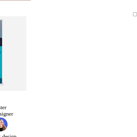
ter
signer
t design