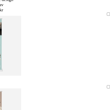
av
kr