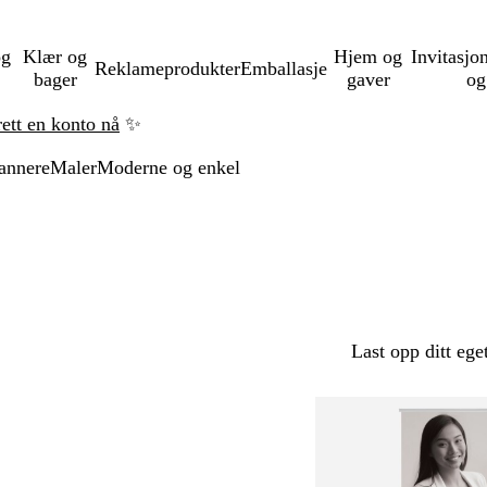
og
Klær og
Hjem og
Invitasjo
Reklameprodukter
Emballasje
bager
gaver
og
rett en konto nå
✨
annere
Maler
Moderne og enkel
Last opp ditt ege