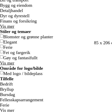
Bil og transport
j
j
a
a
Bygg og eiendom
e
e
r
r
Detaljhandel
g
g
Dyr og dyrestell
e
e
Finans og forsikring
Vis mer
Stiler og temaer
Blomster og grønne planter
Elegant
l
m
m
m
s
m
l
h
85 x 206 
Ferie
y
ø
ø
ø
v
ø
y
v
Fet og fargerik
s
r
r
r
a
r
s
i
Gøy og fantasifullt
g
k
k
k
r
k
e
t
Vis mer
r
g
g
e
t
l
r
e
Område for logo/bilde
å
r
r
b
i
o
Med logo / bildeplass
å
å
r
l
s
Tilfelle
u
l
a
Bedrift
n
a
Bryllup
Bursdag
Fellesskapsarrangement
Ferie
Vis mer