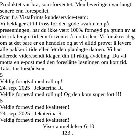
Produktet var bra, som forventet. Men leveringen var langt
senere enn forespeilet.
Svar fra VistaPrints kundeservice-team:
Vi beklager at til tross for den gode kvaliteten på
presenningen, har du ikke vært 100% fornøyd på grunn av at
det tok lengre tid enn forventet å motta den. Vi forsikrer deg
om at det bare er en hendelse og at vi alltid prøver å levere
alle pakker i tide eller før den planlagte datoen. Vi har
allerede videresendt klagen din til riktig avdeling. Du vil
motta en e-post med den foreslåtte løsningen om kort tid.
Takk for forståelsen.
5
Veldig fornøyd med roll up!
24. sep. 2025
|
Jekaterina R.
Veldig fornøyd med roll up! Og den kom super fort !!!
5
Veldig fornøyd med kvaliteten!
24. sep. 2025
|
Jekaterina R.
Veldig fornøyd med kvaliteten!
Viser anmeldelser
6-10
1
2
3
Gå
Gå
Gå