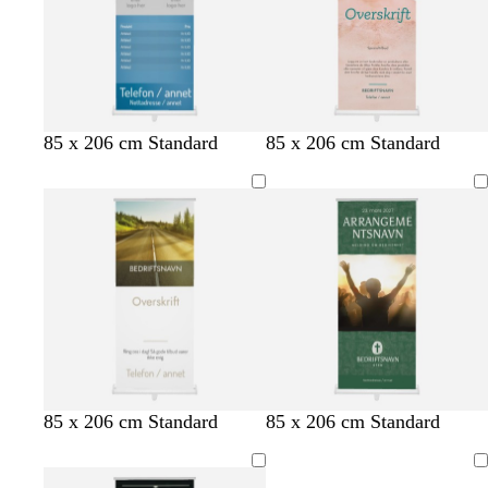
r
r
å
å
ø
ø
n
n
n
n
b
o
m
85 x 206 cm Standard
85 x 206 cm Standard
l
r
ø
å
a
r
n
k
s
l
j
i
e
l
l
a
s
s
k
k
85 x 206 cm Standard
85 x 206 cm Standard
k
t
r
r
o
å
e
e
Laster