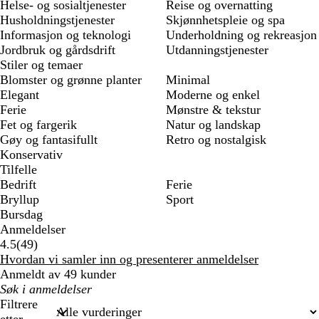
Helse- og sosialtjenester
Reise og overnatting
Husholdningstjenester
Skjønnhetspleie og spa
Informasjon og teknologi
Underholdning og rekreasjon
Jordbruk og gårdsdrift
Utdanningstjenester
Stiler og temaer
Blomster og grønne planter
Minimal
Elegant
Moderne og enkel
Ferie
Mønstre & tekstur
Fet og fargerik
Natur og landskap
Gøy og fantasifullt
Retro og nostalgisk
Konservativ
Tilfelle
Bedrift
Ferie
Bryllup
Sport
Bursdag
Anmeldelser
49
4.5
(
49
)
anmeldelser
Hvordan vi samler inn og presenterer anmeldelser
Anmeldt av 49 kunder
Mine
søkeord
Filtrere