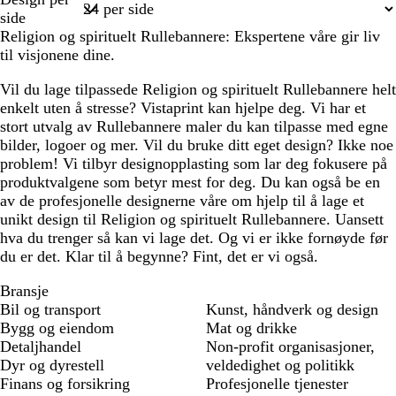
m
m
m
g
e
1
side
r
r
Religion og spirituelt Rullebannere: Ekspertene våre gir liv
å
o
til visjonene dine.
s
a
Vil du lage tilpassede Religion og spirituelt Rullebannere helt
enkelt uten å stresse? Vistaprint kan hjelpe deg. Vi har et
stort utvalg av Rullebannere maler du kan tilpasse med egne
bilder, logoer og mer. Vil du bruke ditt eget design? Ikke noe
problem! Vi tilbyr designopplasting som lar deg fokusere på
produktvalgene som betyr mest for deg. Du kan også be en
av de profesjonelle designerne våre om hjelp til å lage et
unikt design til Religion og spirituelt Rullebannere. Uansett
hva du trenger så kan vi lage det. Og vi er ikke fornøyde før
du er det. Klar til å begynne? Fint, det er vi også.
Bransje
Bil og transport
Kunst, håndverk og design
Bygg og eiendom
Mat og drikke
Detaljhandel
Non-profit organisasjoner,
Dyr og dyrestell
veldedighet og politikk
Finans og forsikring
Profesjonelle tjenester