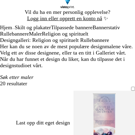
Lysbilde
Vil du ha en mer personlig opplevelse?
1
Logg inn eller opprett en konto nå
✨
av
Hjem
Skilt og plakater
Tilpassede bannere
Bannerstativ
1
...
Rullebannere
Maler
Religion og spirituelt
Designgalleri: Religion og spirituelt Rullebannere
Her kan du se noen av de mest populære designmalene våre.
Velg ett av disse designene, eller ta en titt i Galleriet vårt.
Når du har funnet et design du liker, kan du tilpasse det i
designstudioet vårt.
Søk etter maler
20 resultater
Filtre
Last opp ditt eget design