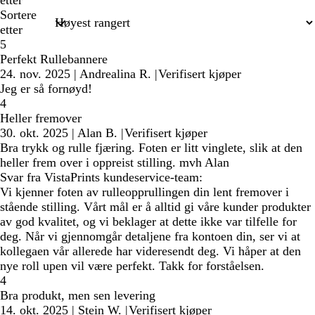
etter
Sortere
etter
5
Perfekt Rullebannere
24. nov. 2025
|
Andrealina R.
|
Verifisert kjøper
Jeg er så fornøyd!
4
Heller fremover
30. okt. 2025
|
Alan B.
|
Verifisert kjøper
Bra trykk og rulle fjæring. Foten er litt vinglete, slik at den
heller frem over i oppreist stilling. mvh Alan
Svar fra VistaPrints kundeservice-team:
Vi kjenner foten av rulleopprullingen din lent fremover i
stående stilling. Vårt mål er å alltid gi våre kunder produkter
av god kvalitet, og vi beklager at dette ikke var tilfelle for
deg. Når vi gjennomgår detaljene fra kontoen din, ser vi at
kollegaen vår allerede har videresendt deg. Vi håper at den
nye roll upen vil være perfekt. Takk for forståelsen.
4
Bra produkt, men sen levering
14. okt. 2025
|
Stein W.
|
Verifisert kjøper