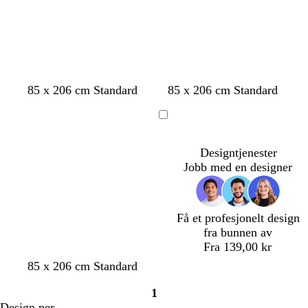
m
m
m
m
85 x 206 cm Standard
85 x 206 cm Standard
ø
ø
ø
ø
r
r
r
r
Laster
k
k
k
k
inn
g
g
g
g
Designtjenester
r
r
r
r
Jobb med en designer
å
å
å
å
Få et profesjonelt design
fra bunnen av
Fra 139,00 kr
k
k
k
l
l
85 x 206 cm Standard
r
r
r
y
y
1
e
e
e
s
s
Side
Design per